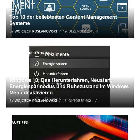
Top 10 der beliebtesten Content Management
Systeme
BY
WOJCIECH ROSLANOWSKI
19. DEZEMBER 2018
WINDOWS 10 TUTORIAL
Windows 10: Das Herunterfahren, Neustart,
Energiesparmodus und Ruhezustand im Windows
Menü deaktivieren.
BY
WOJCIECH ROSLANOWSKI
15. OKTOBER 2021
KAUFTIPPS