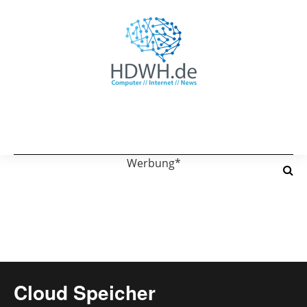
Werbung*
Cloud Speicher