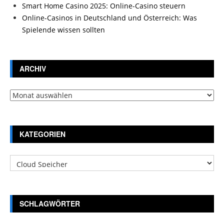
Smart Home Casino 2025: Online-Casino steuern
Online-Casinos in Deutschland und Österreich: Was
Spielende wissen sollten
ARCHIV
Archiv
KATEGORIEN
Kategorien
SCHLAGWÖRTER