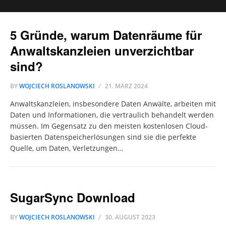
5 Gründe, warum Datenräume für
Anwaltskanzleien unverzichtbar
sind?
BY
WOJCIECH ROSLANOWSKI
21. MÄRZ 2024
Anwaltskanzleien, insbesondere Daten Anwälte, arbeiten mit
Daten und Informationen, die vertraulich behandelt werden
müssen. Im Gegensatz zu den meisten kostenlosen Cloud-
basierten Datenspeicherlösungen sind sie die perfekte
Quelle, um Daten, Verletzungen…
SugarSync Download
BY
WOJCIECH ROSLANOWSKI
30. AUGUST 2023