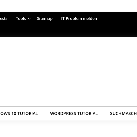
ests
Tools
Sitemap
IT-Problem melden
OWS 10 TUTORIAL
WORDPRESS TUTORIAL
SUCHMASCHI