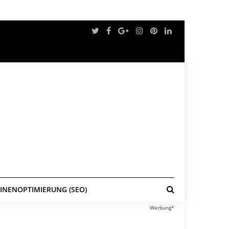
NENOPTIMIERUNG (SEO)
Werbung*