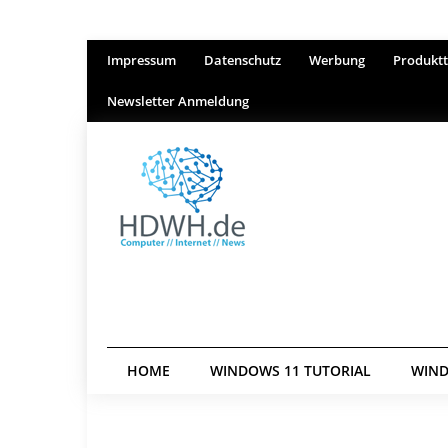
Impressum
Datenschutz
Werbung
Produktt
Newsletter Anmeldung
HOME
WINDOWS 11 TUTORIAL
WIND