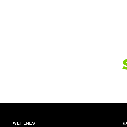
WEITERES
K