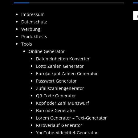
Ka
Impressum
Datenschutz
Werbung
Produkttests
Tools
Online Generator
Dateneinheiten Konverter
Lotto Zahlen Generator
EuroJackpot Zahlen Generator
Passwort Generator
Zufallszahlengenerator
QR Code Generator
Kopf oder Zahl Münzwurf
Barcode-Generator
Lorem Generator – Text-Generator
Farbverlauf-Generator
YouTube-Videotitel-Generator