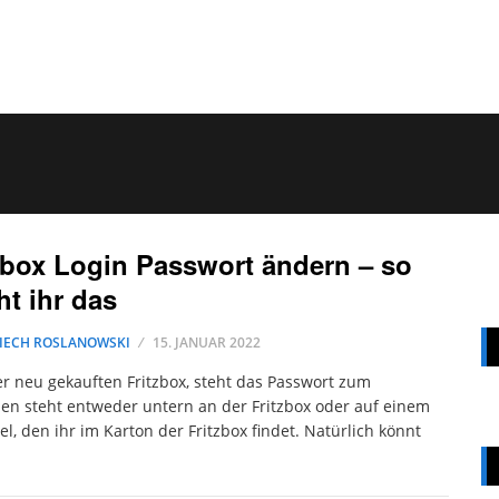
zbox Login Passwort ändern – so
t ihr das
IECH ROSLANOWSKI
15. JANUAR 2022
er neu gekauften Fritzbox, steht das Passwort zum
n steht entweder untern an der Fritzbox oder auf einem
tel, den ihr im Karton der Fritzbox findet. Natürlich könnt