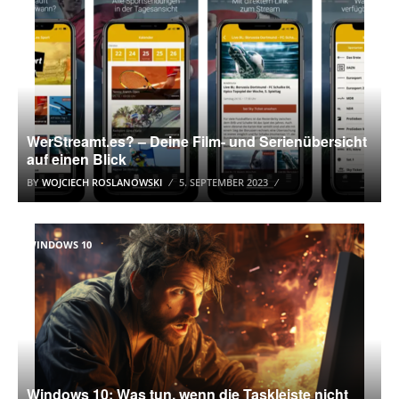
WerStreamt.es? – Deine Film- und Serienübersicht
auf einen Blick
BY
WOJCIECH ROSLANOWSKI
5. SEPTEMBER 2023
WINDOWS 10
Windows 10: Was tun, wenn die Taskleiste nicht