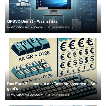
GPSVC Dienst – Was ist das
BY
WOJCIECH ROSLANOWSKI
15. OKTOBER 2024
WINDOWS 10
Das Euro-Zeichen auf der Tastatur erzeugen – So
geht’s
BY
WOJCIECH ROSLANOWSKI
15. OKTOBER 2024