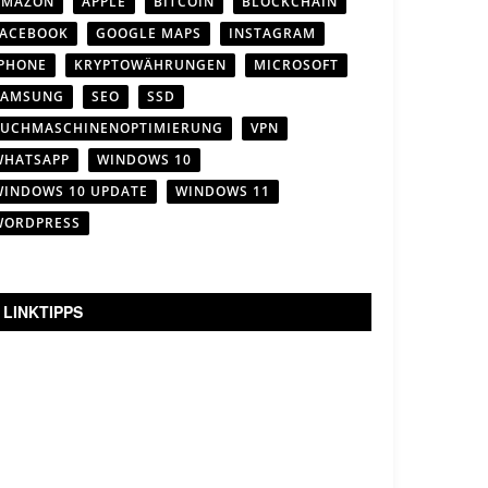
AMAZON
APPLE
BITCOIN
BLOCKCHAIN
FACEBOOK
GOOGLE MAPS
INSTAGRAM
IPHONE
KRYPTOWÄHRUNGEN
MICROSOFT
SAMSUNG
SEO
SSD
SUCHMASCHINENOPTIMIERUNG
VPN
WHATSAPP
WINDOWS 10
WINDOWS 10 UPDATE
WINDOWS 11
WORDPRESS
LINKTIPPS