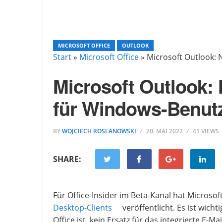
MICROSOFT OFFICE
OUTLOOK
Start
»
Microsoft Office
»
Microsoft Outlook: 
Microsoft Outlook: 
für Windows-Benut
BY
WOJCIECH ROSLANOWSKI
20. MAI 2022
41 VIEWS
SHARE:
Für Office-Insider im Beta-Kanal hat Microso
Desktop-Clients
veröffentlicht. Es ist wich
Office ist, kein Ersatz für das integrierte E