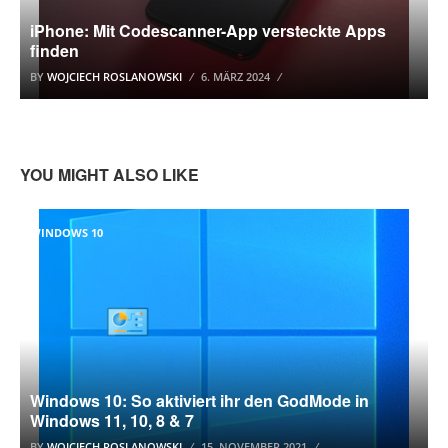
iPhone: Mit Codescanner-App versteckte Apps
finden
BY
WOJCIECH ROSLANOWSKI
6. MÄRZ 2024
YOU MIGHT ALSO LIKE
WINDOWS 10
Windows 10: So aktiviert ihr den GodMode in
Windows 11, 10, 8 & 7
BY
WOJCIECH ROSLANOWSKI
15. NOVEMBER 2021