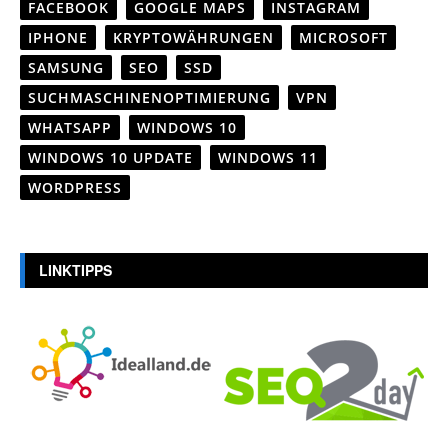
FACEBOOK
GOOGLE MAPS
INSTAGRAM
IPHONE
KRYPTOWÄHRUNGEN
MICROSOFT
SAMSUNG
SEO
SSD
SUCHMASCHINENOPTIMIERUNG
VPN
WHATSAPP
WINDOWS 10
WINDOWS 10 UPDATE
WINDOWS 11
WORDPRESS
LINKTIPPS