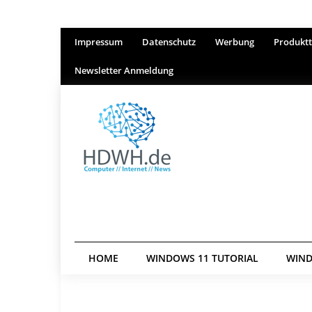
Impressum
Datenschutz
Werbung
Produktt
Newsletter Anmeldung
HOME
WINDOWS 11 TUTORIAL
WIND