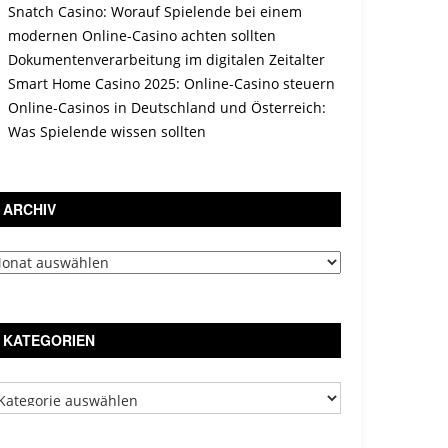
Snatch Casino: Worauf Spielende bei einem
modernen Online-Casino achten sollten
Dokumentenverarbeitung im digitalen Zeitalter
Smart Home Casino 2025: Online-Casino steuern
Online-Casinos in Deutschland und Österreich:
Was Spielende wissen sollten
ARCHIV
chiv
KATEGORIEN
tegorien