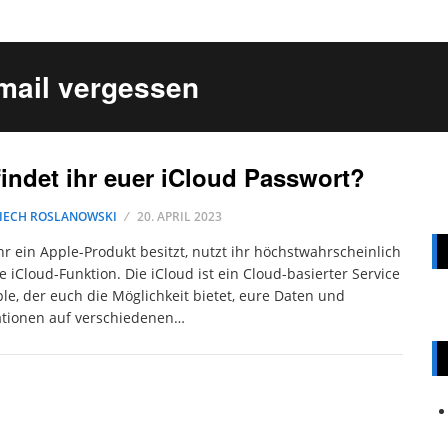
 mail vergessen
indet ihr euer iCloud Passwort?
IECH ROSLANOWSKI
20. APRIL 2023
r ein Apple-Produkt besitzt, nutzt ihr höchstwahrscheinlich
e iCloud-Funktion. Die iCloud ist ein Cloud-basierter Service
le, der euch die Möglichkeit bietet, eure Daten und
ationen auf verschiedenen…