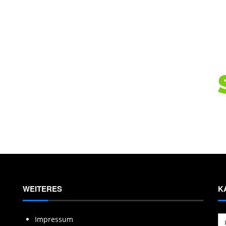
WEITERES
K
Ka
Impressum