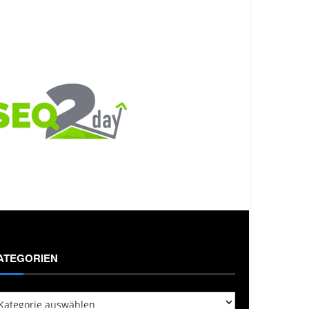
ATEGORIEN
tegorien