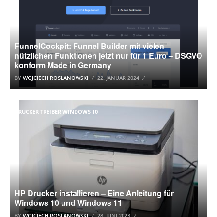
FunnelCockpit: Funnel Builder mit vielen
nützlichen Funktionen jetzt nur für 1 Euro – DSGVO
konform Made in Germany
BY
WOJCIECH ROSLANOWSKI
22. JANUAR 2024
DRUCKER TREIBER WINDOWS 10
HP Drucker installieren – Eine Anleitung für
Windows 10 und Windows 11
BY
WOJCIECH ROSLANOWSKI
28. JUNI 2023