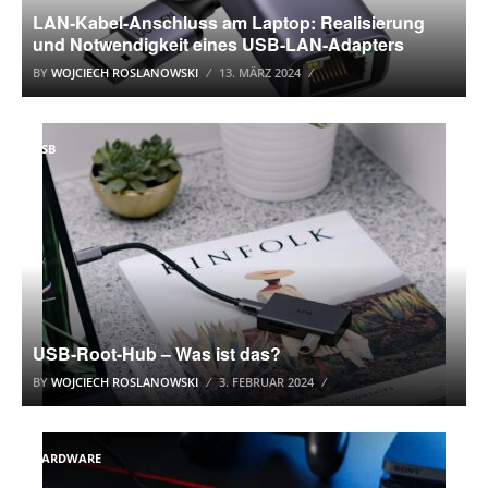
LAN-Kabel-Anschluss am Laptop: Realisierung
und Notwendigkeit eines USB-LAN-Adapters
BY
WOJCIECH ROSLANOWSKI
13. MÄRZ 2024
USB
USB-Root-Hub – Was ist das?
BY
WOJCIECH ROSLANOWSKI
3. FEBRUAR 2024
HARDWARE