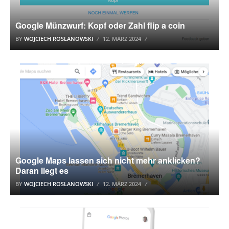
Google Münzwurf: Kopf oder Zahl flip a coin
BY
WOJCIECH ROSLANOWSKI
12. MÄRZ 2024
GOOGLE MAPS
Google Maps lassen sich nicht mehr anklicken?
Daran liegt es
BY
WOJCIECH ROSLANOWSKI
12. MÄRZ 2024
GOOGLE