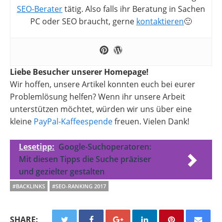
SEO-Berater
tätig. Also falls ihr Beratung in Sachen
PC oder SEO braucht, gerne
kontaktieren
🙂
Liebe Besucher unserer Homepage!
Wir hoffen, unsere Artikel konnten euch bei eurer
Problemlösung helfen? Wenn ihr unsere Arbeit
unterstützen möchtet, würden wir uns über eine
kleine
PayPal-Kaffeespende
freuen. Vielen Dank!
Lesetipp:
Google-Suchoperatoren:
Mit diesen Tipps die Suche präziser
und gezielter gestalten
#BACKLINKS
#SEO-RANKING 2017
SHARE: