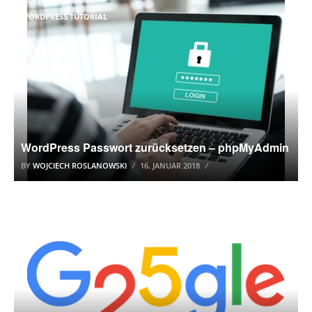
WORDPRESS TUTORIAL
WordPress Passwort zurücksetzen – phpMyAdmin
BY
WOJCIECH ROSLANOWSKI
16. JANUAR 2018
GOOGLE