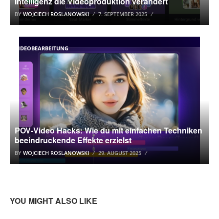
Intelligenz die Videoproduktion verändert
BY
WOJCIECH ROSLANOWSKI
7. SEPTEMBER 2025
VIDEOBEARBEITUNG
POV‑Video Hacks: Wie du mit einfachen Techniken
beeindruckende Effekte erzielst
BY
WOJCIECH ROSLANOWSKI
29. AUGUST 2025
YOU MIGHT ALSO LIKE