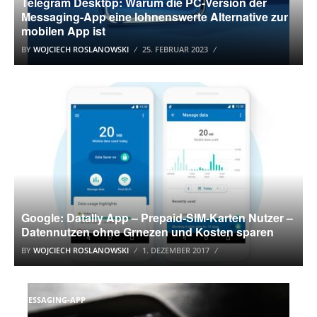
Telegram Desktop: Warum die PC-Version der
Messaging-App eine lohnenswerte Alternative zur
mobilen App ist
BY
WOJCIECH ROSLANOWSKI
25. FEBRUAR 2023
GOOGLE
Google: Datally App – Prepaid-SIM-Karten Nutzer –
Datennutzen ohne Grnezen und Kosten sparen
BY
WOJCIECH ROSLANOWSKI
1. DEZEMBER 2017
MESSAGING-APP