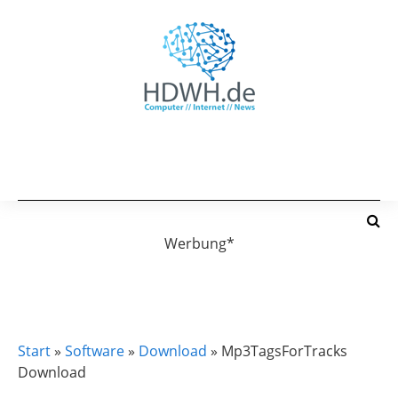
Werbung*
DOWNLOAD
SOFTWARE
Start
»
Software
»
Download
»
Mp3TagsForTracks
Download