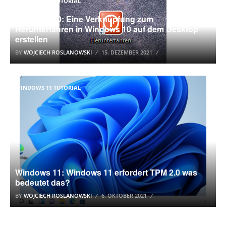
WINDOWS 10 TUTORIAL
Windows 10: Eine Verknüpfung zum
Herunterfahren in Windows 10 auf dem Desktop
erstellen
BY
WOJCIECH ROSLANOWSKI
15. DEZEMBER 2021
WINDOWS 11 TUTORIAL
Windows 11: Windows 11 erfordert TPM 2.0 was
bedeutet das?
BY
WOJCIECH ROSLANOWSKI
6. OKTOBER 2021