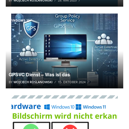
BY
WOJCIECH ROSLANOWSKI
28. MAI 2025
WINDOWS 10
GPSVC Dienst – Was ist das
BY
WOJCIECH ROSLANOWSKI
15. OKTOBER 2024
WINDOWS 10 TUTORIAL