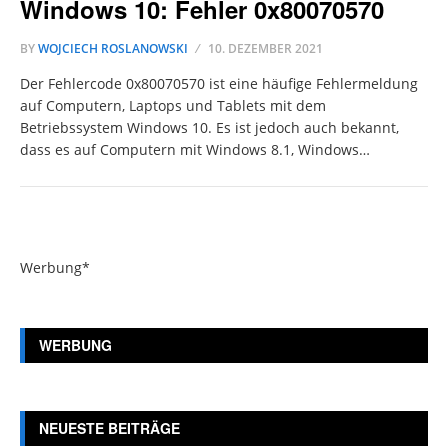
Windows 10: Fehler 0x80070570
BY
WOJCIECH ROSLANOWSKI
10. DEZEMBER 2021
Der Fehlercode 0x80070570 ist eine häufige Fehlermeldung
auf Computern, Laptops und Tablets mit dem
Betriebssystem Windows 10. Es ist jedoch auch bekannt,
dass es auf Computern mit Windows 8.1, Windows…
Werbung*
WERBUNG
NEUESTE BEITRÄGE