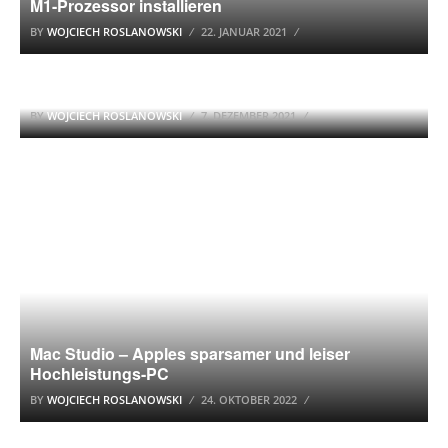
M1-Prozessor installieren
BY
WOJCIECH ROSLANOWSKI
22. JANUAR 2021
Windows 10: klassische Fensterbeschriftungen in
der Taskleiste von Windows 10 anzeigen
WINDOWS 10
BY
WOJCIECH ROSLANOWSKI
7. DEZEMBER 2021
APPLE
Mac Studio – Apples sparsamer und leiser
Hochleistungs-PC
BY
WOJCIECH ROSLANOWSKI
24. OKTOBER 2022