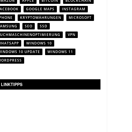
AMAZON
APPLE
BITCOIN
BLOCKCHAIN
FACEBOOK
GOOGLE MAPS
INSTAGRAM
IPHONE
KRYPTOWÄHRUNGEN
MICROSOFT
SAMSUNG
SEO
SSD
SUCHMASCHINENOPTIMIERUNG
VPN
WHATSAPP
WINDOWS 10
WINDOWS 10 UPDATE
WINDOWS 11
WORDPRESS
LINKTIPPS