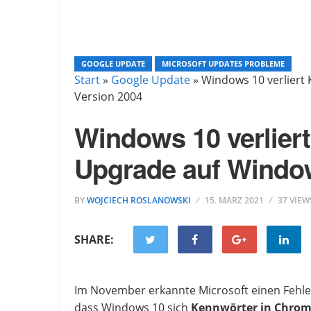
GOOGLE UPDATE
MICROSOFT UPDATES PROBLEME
Start
»
Google Update
»
Windows 10 verliert
Version 2004
Windows 10 verlier
Upgrade auf Window
BY
WOJCIECH ROSLANOWSKI
15. MÄRZ 2021
37 VIEW
SHARE:
Im November erkannte Microsoft einen Fehler
dass Windows 10 sich
Kennwörter in Chrom