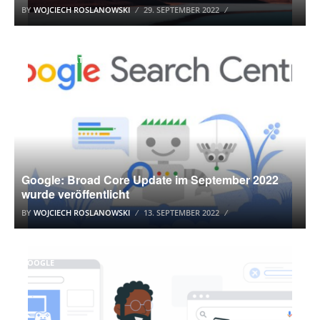
BY
WOJCIECH ROSLANOWSKI
29. SEPTEMBER 2022
GOOGLE UPDATE
Google: Broad Core Update im September 2022
wurde veröffentlicht
BY
WOJCIECH ROSLANOWSKI
13. SEPTEMBER 2022
GOOGLE