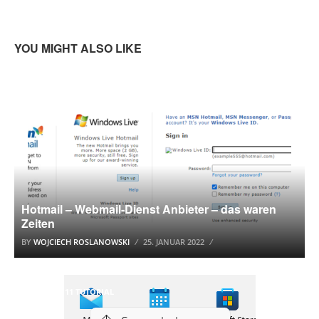
YOU MIGHT ALSO LIKE
HOTMAIL
Hotmail – Webmail-Dienst Anbieter – das waren
Zeiten
BY
WOJCIECH ROSLANOWSKI
25. JANUAR 2022
WINDOWS 11 TUTORIAL