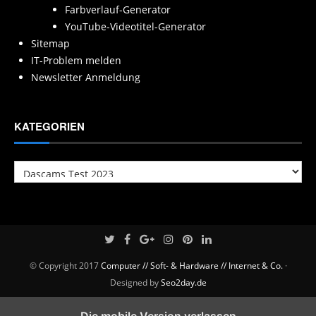
Farbverlauf-Generator
YouTube-Videotitel-Generator
Sitemap
IT-Problem melden
Newsletter Anmeldung
KATEGORIEN
Kategorien
© Copyright 2017
Computer // Soft- & Hardware // Internet & Co.
·
Designed by
Seo2day.de