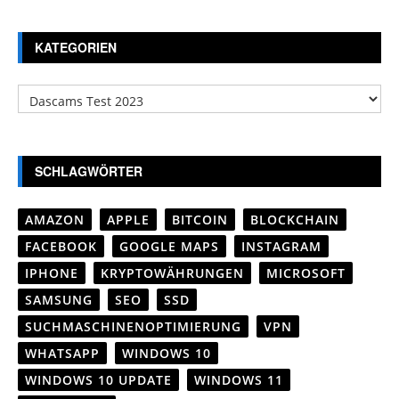
KATEGORIEN
Kategorien
SCHLAGWÖRTER
AMAZON
APPLE
BITCOIN
BLOCKCHAIN
FACEBOOK
GOOGLE MAPS
INSTAGRAM
IPHONE
KRYPTOWÄHRUNGEN
MICROSOFT
SAMSUNG
SEO
SSD
SUCHMASCHINENOPTIMIERUNG
VPN
WHATSAPP
WINDOWS 10
WINDOWS 10 UPDATE
WINDOWS 11