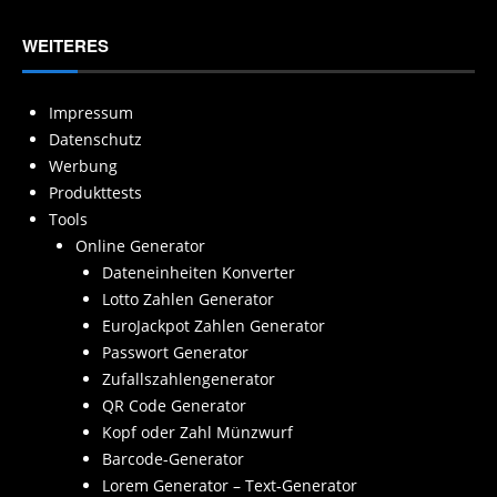
WEITERES
Impressum
Datenschutz
Werbung
Produkttests
Tools
Online Generator
Dateneinheiten Konverter
Lotto Zahlen Generator
EuroJackpot Zahlen Generator
Passwort Generator
Zufallszahlengenerator
QR Code Generator
Kopf oder Zahl Münzwurf
Barcode-Generator
Lorem Generator – Text-Generator