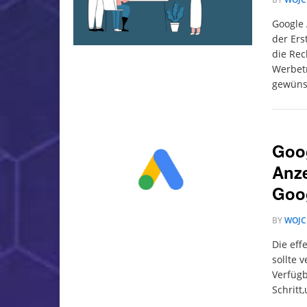
Google 
der Ers
die Rec
Werbetr
gewüns
Goog
Anze
Goog
BY
WOJC
Die eff
sollte 
Verfügb
Schritt