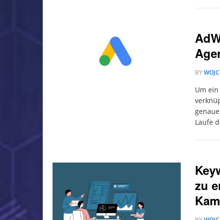
AdW
Agen
BY
WOJC
Um ein 
verknüp
genaue 
Laufe d
Keyw
zu e
Kam
BY
WOJC