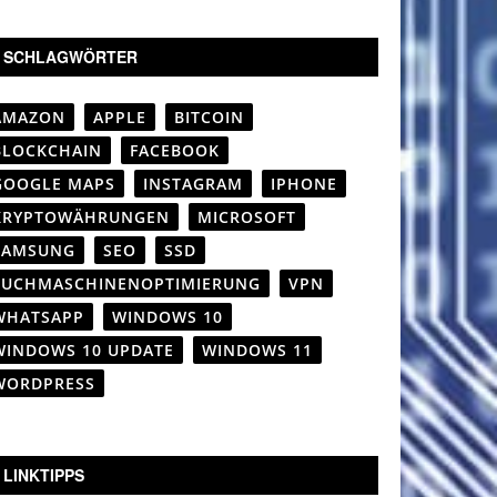
SCHLAGWÖRTER
AMAZON
APPLE
BITCOIN
BLOCKCHAIN
FACEBOOK
GOOGLE MAPS
INSTAGRAM
IPHONE
KRYPTOWÄHRUNGEN
MICROSOFT
SAMSUNG
SEO
SSD
SUCHMASCHINENOPTIMIERUNG
VPN
WHATSAPP
WINDOWS 10
WINDOWS 10 UPDATE
WINDOWS 11
WORDPRESS
LINKTIPPS