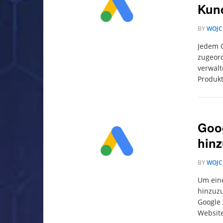
Kun
BY
WOJC
Jedem 
zugeord
verwalt
Produkt
Goo
hin
BY
WOJC
Um ein
hinzuzu
Google 
Websit