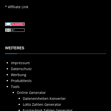
* Affiliate Link
WEITERES
Impressum
Datenschutz
Werbung
Produkttests
Tools
Online Generator
Dateneinheiten Konverter
Lotto Zahlen Generator
EuroJackpot Zahlen Generator