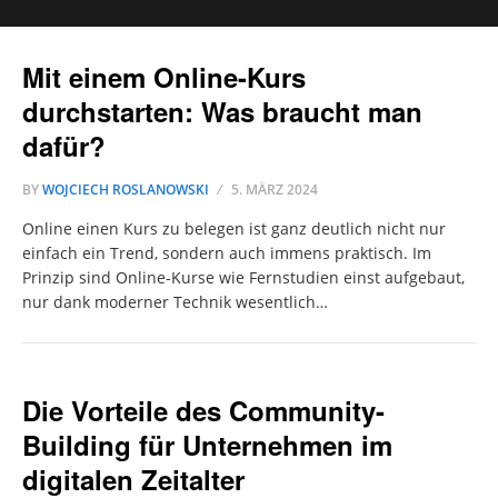
Mit einem Online-Kurs
durchstarten: Was braucht man
dafür?
BY
WOJCIECH ROSLANOWSKI
5. MÄRZ 2024
Online einen Kurs zu belegen ist ganz deutlich nicht nur
einfach ein Trend, sondern auch immens praktisch. Im
Prinzip sind Online-Kurse wie Fernstudien einst aufgebaut,
nur dank moderner Technik wesentlich…
Die Vorteile des Community-
Building für Unternehmen im
digitalen Zeitalter