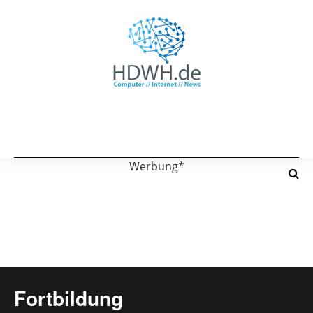
Werbung*
Fortbildung