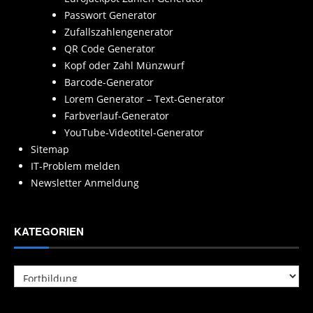
Passwort Generator
Zufallszahlengenerator
QR Code Generator
Kopf oder Zahl Münzwurf
Barcode-Generator
Lorem Generator – Text-Generator
Farbverlauf-Generator
YouTube-Videotitel-Generator
Sitemap
IT-Problem melden
Newsletter Anmeldung
KATEGORIEN
Kategorien