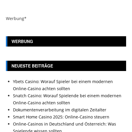
Werbung*
WERBUNG
NEUESTE BEITRÄGE
Ybets Casino: Worauf Spieler bei einem modernen
Online-Casino achten sollten
Snatch Casino: Worauf Spielende bei einem modernen
Online-Casino achten sollten
Dokumentenverarbeitung im digitalen Zeitalter
Smart Home Casino 2025: Online-Casino steuern
Online-Casinos in Deutschland und Österreich: Was
Spielende wissen sollten