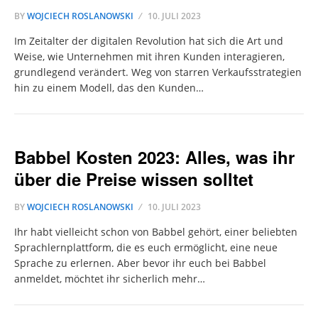
BY
WOJCIECH ROSLANOWSKI
10. JULI 2023
Im Zeitalter der digitalen Revolution hat sich die Art und
Weise, wie Unternehmen mit ihren Kunden interagieren,
grundlegend verändert. Weg von starren Verkaufsstrategien
hin zu einem Modell, das den Kunden…
Babbel Kosten 2023: Alles, was ihr
über die Preise wissen solltet
BY
WOJCIECH ROSLANOWSKI
10. JULI 2023
Ihr habt vielleicht schon von Babbel gehört, einer beliebten
Sprachlernplattform, die es euch ermöglicht, eine neue
Sprache zu erlernen. Aber bevor ihr euch bei Babbel
anmeldet, möchtet ihr sicherlich mehr…