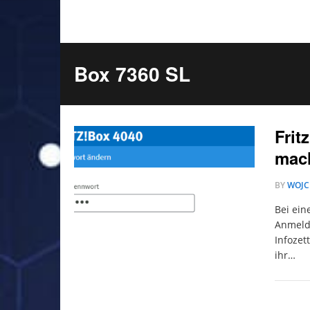
Box 7360 SL
Frit
mach
BY
WOJC
Bei ein
Anmelde
Infozet
ihr…