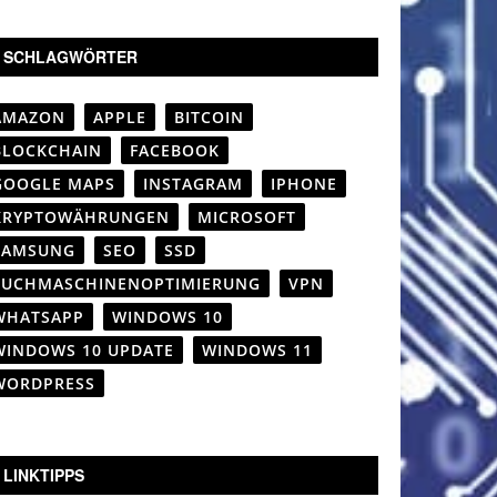
SCHLAGWÖRTER
AMAZON
APPLE
BITCOIN
BLOCKCHAIN
FACEBOOK
GOOGLE MAPS
INSTAGRAM
IPHONE
KRYPTOWÄHRUNGEN
MICROSOFT
SAMSUNG
SEO
SSD
SUCHMASCHINENOPTIMIERUNG
VPN
WHATSAPP
WINDOWS 10
WINDOWS 10 UPDATE
WINDOWS 11
WORDPRESS
LINKTIPPS