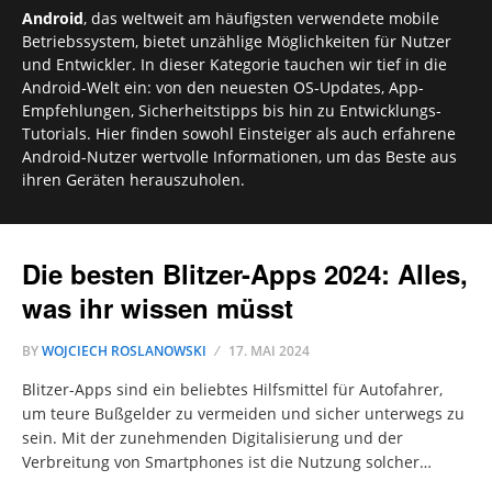
Android
, das weltweit am häufigsten verwendete mobile
Betriebssystem, bietet unzählige Möglichkeiten für Nutzer
und Entwickler. In dieser Kategorie tauchen wir tief in die
Android-Welt ein: von den neuesten OS-Updates, App-
Empfehlungen, Sicherheitstipps bis hin zu Entwicklungs-
Tutorials. Hier finden sowohl Einsteiger als auch erfahrene
Android-Nutzer wertvolle Informationen, um das Beste aus
ihren Geräten herauszuholen.
Die besten Blitzer-Apps 2024: Alles,
was ihr wissen müsst
BY
WOJCIECH ROSLANOWSKI
17. MAI 2024
Blitzer-Apps sind ein beliebtes Hilfsmittel für Autofahrer,
um teure Bußgelder zu vermeiden und sicher unterwegs zu
sein. Mit der zunehmenden Digitalisierung und der
Verbreitung von Smartphones ist die Nutzung solcher…