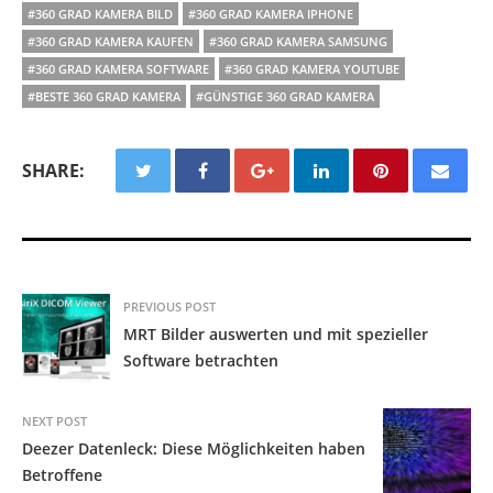
#360 GRAD KAMERA BILD
#360 GRAD KAMERA IPHONE
#360 GRAD KAMERA KAUFEN
#360 GRAD KAMERA SAMSUNG
#360 GRAD KAMERA SOFTWARE
#360 GRAD KAMERA YOUTUBE
#BESTE 360 GRAD KAMERA
#GÜNSTIGE 360 GRAD KAMERA
SHARE:
PREVIOUS POST
MRT Bilder auswerten und mit spezieller
Software betrachten
NEXT POST
Deezer Datenleck: Diese Möglichkeiten haben
Betroffene