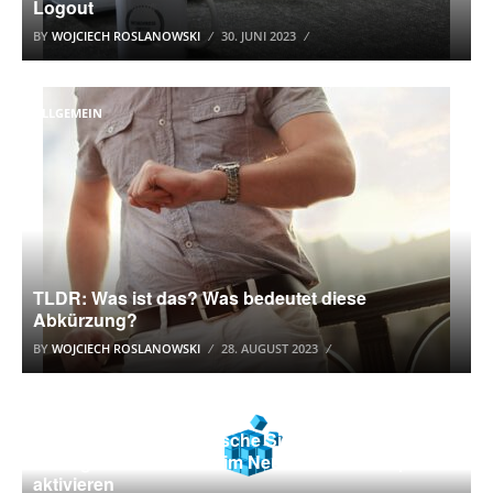
Logout
BY
WOJCIECH ROSLANOWSKI
30. JUNI 2023
ALLGEMEIN
TLDR: Was ist das? Was bedeutet diese
Abkürzung?
BY
WOJCIECH ROSLANOWSKI
28. AUGUST 2023
WINDOWS 10 TUTORIAL
Windows 10: Automatische Sicherung der Registry
im RegBack-Ordner beim Neustart des Computers
aktivieren