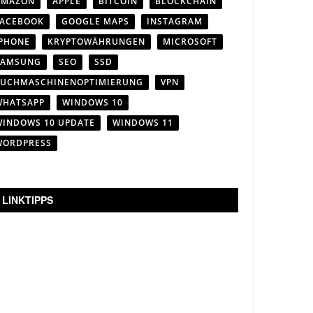
AMAZON
APPLE
BITCOIN
BLOCKCHAIN
FACEBOOK
GOOGLE MAPS
INSTAGRAM
IPHONE
KRYPTOWÄHRUNGEN
MICROSOFT
SAMSUNG
SEO
SSD
SUCHMASCHINENOPTIMIERUNG
VPN
WHATSAPP
WINDOWS 10
WINDOWS 10 UPDATE
WINDOWS 11
WORDPRESS
LINKTIPPS