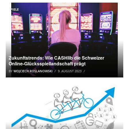
SPIELE
Zukunftstrends: Wie CASHlib die Schweizer
Online-Glücksspiellandschaft prägt
BY
WOJCIECH ROSLANOWSKI
9. AUGUST 2023
SUCHMASCHINENOPTIMIERUNG (SEO)