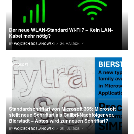
Der neue WLAN-Standard Wi-Fi 7 – Kein LAN-
Kabel mehr nötig?
BY
WOJCIECH ROSLANOWSKI
24. MAI 2024
MICROSOFT
Standardschriftart von Microsoft 365: Microsoft
stellt neue Schriftart als Calibri-Nachfolger vor.
Bierstadt – Aptos wird zur neuen Schriftart?
BY
WOJCIECH ROSLANOWSKI
25. JULI 2023