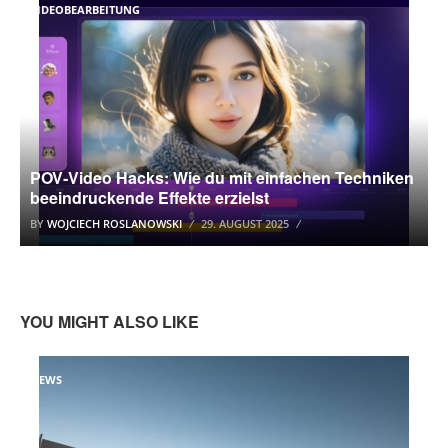
VIDEOBEARBEITUNG
POV‑Video Hacks: Wie du mit einfachen Techniken
beeindruckende Effekte erzielst
BY
WOJCIECH ROSLANOWSKI
29. AUGUST 2025
YOU MIGHT ALSO LIKE
NEWS