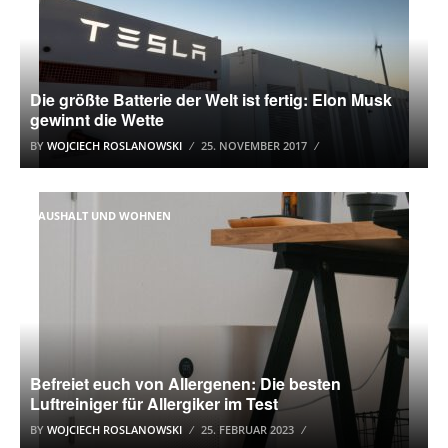
Die größte Batterie der Welt ist fertig: Elon Musk
gewinnt die Wette
BY
WOJCIECH ROSLANOWSKI
25. NOVEMBER 2017
HAUSHALT UND WOHNEN
Befreiet euch von Allergenen: Die besten
Luftreiniger für Allergiker im Test
BY
WOJCIECH ROSLANOWSKI
25. FEBRUAR 2023