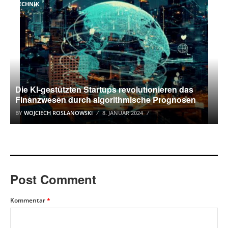
TECHNIK
Die KI-gestützten Startups revolutionieren das
Finanzwesen durch algorithmische Prognosen
BY
WOJCIECH ROSLANOWSKI
8. JANUAR 2024
Post Comment
Kommentar
*