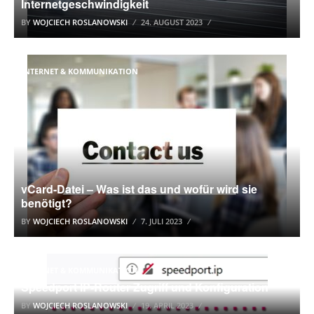
Internetgeschwindigkeit
BY
WOJCIECH ROSLANOWSKI
24. AUGUST 2023
INTERNET & KOMMUNIKATION
vCard-Datei – Was ist das und wofür wird sie
benötigt?
BY
WOJCIECH ROSLANOWSKI
7. JULI 2023
INTERNET & KOMMUNIKATION
Speedport IP-Router Zugriff und Konfiguration
BY
WOJCIECH ROSLANOWSKI
19. APRIL 2023