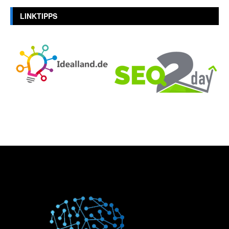
LINKTIPPS