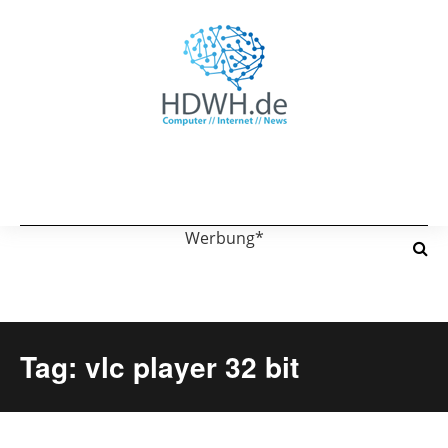
Werbung*
Tag: vlc player 32 bit