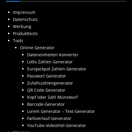
Impressum
Datenschutz
Werbung
Produkttests
Tools
Online Generator
Dateneinheiten Konverter
Lotto Zahlen Generator
EuroJackpot Zahlen Generator
Passwort Generator
Zufallszahlengenerator
QR Code Generator
Kopf oder Zahl Münzwurf
Barcode-Generator
Lorem Generator – Text-Generator
Farbverlauf-Generator
YouTube-Videotitel-Generator