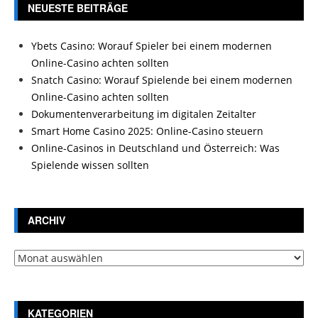
NEUESTE BEITRÄGE
Ybets Casino: Worauf Spieler bei einem modernen
Online-Casino achten sollten
Snatch Casino: Worauf Spielende bei einem modernen
Online-Casino achten sollten
Dokumentenverarbeitung im digitalen Zeitalter
Smart Home Casino 2025: Online-Casino steuern
Online-Casinos in Deutschland und Österreich: Was
Spielende wissen sollten
ARCHIV
Archiv
KATEGORIEN