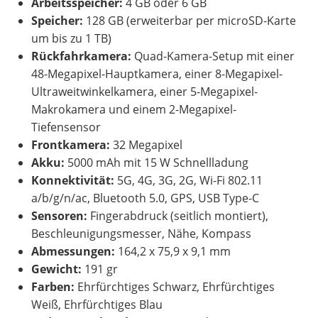
Arbeitsspeicher:
4 GB oder 6 GB
Speicher:
128 GB (erweiterbar per microSD-Karte
um bis zu 1 TB)
Rückfahrkamera:
Quad-Kamera-Setup mit einer
48-Megapixel-Hauptkamera, einer 8-Megapixel-
Ultraweitwinkelkamera, einer 5-Megapixel-
Makrokamera und einem 2-Megapixel-
Tiefensensor
Frontkamera:
32 Megapixel
Akku:
5000 mAh mit 15 W Schnellladung
Konnektivität:
5G, 4G, 3G, 2G, Wi-Fi 802.11
a/b/g/n/ac, Bluetooth 5.0, GPS, USB Type-C
Sensoren:
Fingerabdruck (seitlich montiert),
Beschleunigungsmesser, Nähe, Kompass
Abmessungen:
164,2 x 75,9 x 9,1 mm
Gewicht:
191 gr
Farben:
Ehrfürchtiges Schwarz, Ehrfürchtiges
Weiß, Ehrfürchtiges Blau