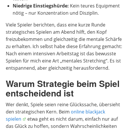
Niedrige Einstiegshürde:
Kein teures Equipment
nötig – nur Konzentration und Disziplin.
Viele Spieler berichten, dass eine kurze Runde
strategisches Spielen am Abend hilft, den Kopf
freizubekommen und gleichzeitig die mentale Schärfe
zu erhalten. Ich selbst habe diese Erfahrung gemacht:
Nach einem intensiven Arbeitstag ist das bewusste
Spielen für mich eine Art „mentales Stretching“. Es ist
entspannend, aber gleichzeitig herausfordernd.
Warum Strategie beim Spiel
entscheidend ist
Wer denkt, Spiele seien reine Glückssache, übersieht
den strategischen Kern. Beim
online blackjack
spielen
etwa geht es nicht darum, einfach nur auf
das Glück zu hoffen, sondern Wahrscheinlichkeiten