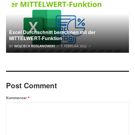
Excel Durchschnitt berechnen mit der
MITTELWERT-Funktion
BY
WOJCIECH ROSLANOWSKI
1. FEBRUAR 2022
Post Comment
Kommentar
*