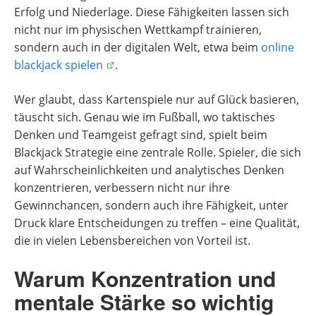
Erfolg und Niederlage. Diese Fähigkeiten lassen sich
nicht nur im physischen Wettkampf trainieren,
sondern auch in der digitalen Welt, etwa beim
online
blackjack spielen
.
Wer glaubt, dass Kartenspiele nur auf Glück basieren,
täuscht sich. Genau wie im Fußball, wo taktisches
Denken und Teamgeist gefragt sind, spielt beim
Blackjack Strategie eine zentrale Rolle. Spieler, die sich
auf Wahrscheinlichkeiten und analytisches Denken
konzentrieren, verbessern nicht nur ihre
Gewinnchancen, sondern auch ihre Fähigkeit, unter
Druck klare Entscheidungen zu treffen – eine Qualität,
die in vielen Lebensbereichen von Vorteil ist.
Warum Konzentration und
mentale Stärke so wichtig