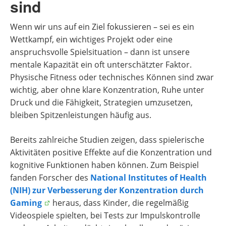
sind
Wenn wir uns auf ein Ziel fokussieren – sei es ein
Wettkampf, ein wichtiges Projekt oder eine
anspruchsvolle Spielsituation – dann ist unsere
mentale Kapazität ein oft unterschätzter Faktor.
Physische Fitness oder technisches Können sind zwar
wichtig, aber ohne klare Konzentration, Ruhe unter
Druck und die Fähigkeit, Strategien umzusetzen,
bleiben Spitzenleistungen häufig aus.
Bereits zahlreiche Studien zeigen, dass spielerische
Aktivitäten positive Effekte auf die Konzentration und
kognitive Funktionen haben können. Zum Beispiel
fanden Forscher des
National Institutes of Health
(NIH) zur Verbesserung der Konzentration durch
Gaming
heraus, dass Kinder, die regelmäßig
Videospiele spielten, bei Tests zur Impulskontrolle