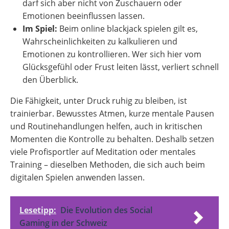
darf sich aber nicht von Zuschauern oder
Emotionen beeinflussen lassen.
Im Spiel:
Beim online blackjack spielen gilt es,
Wahrscheinlichkeiten zu kalkulieren und
Emotionen zu kontrollieren. Wer sich hier vom
Glücksgefühl oder Frust leiten lässt, verliert schnell
den Überblick.
Die Fähigkeit, unter Druck ruhig zu bleiben, ist
trainierbar. Bewusstes Atmen, kurze mentale Pausen
und Routinehandlungen helfen, auch in kritischen
Momenten die Kontrolle zu behalten. Deshalb setzen
viele Profisportler auf Meditation oder mentales
Training – dieselben Methoden, die sich auch beim
digitalen Spielen anwenden lassen.
Lesetipp:
Die Evolution des Social
Gaming in der Schweiz