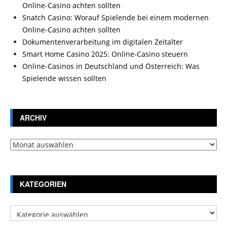
Online-Casino achten sollten
Snatch Casino: Worauf Spielende bei einem modernen
Online-Casino achten sollten
Dokumentenverarbeitung im digitalen Zeitalter
Smart Home Casino 2025: Online-Casino steuern
Online-Casinos in Deutschland und Österreich: Was
Spielende wissen sollten
ARCHIV
Archiv
KATEGORIEN
Kategorien