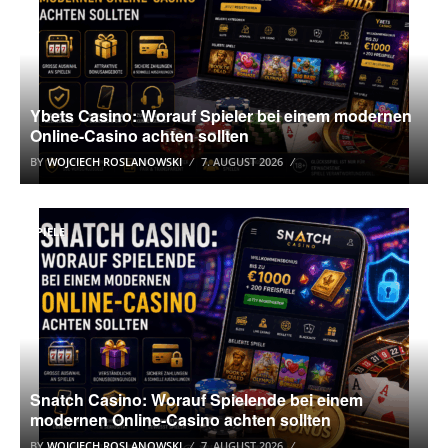
Ybets Casino: Worauf Spieler bei einem modernen
Online-Casino achten sollten
BY
WOJCIECH ROSLANOWSKI
7. AUGUST 2026
SPIELE
Snatch Casino: Worauf Spielende bei einem
modernen Online-Casino achten sollten
BY
WOJCIECH ROSLANOWSKI
7. AUGUST 2026