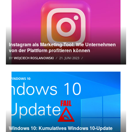
Instagram als Marketing-Tool: Wie Unternehmen
von der Plattform profitieren können
BY
WOJCIECH ROSLANOWSKI
21. JUNI 2023
WINDOWS 10
Windows 10: Kumulatives Windows 10-Update