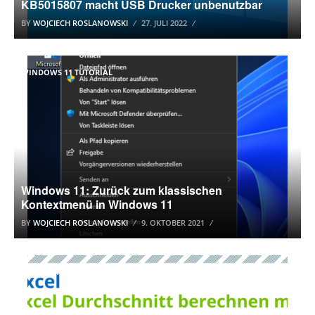
KB5015807 macht USB Drucker unbenutzbar
BY
WOJCIECH ROSLANOWSKI
27. JULI 2022
WINDOWS 11 TUTORIAL
Windows 11: Zurück zum klassischen
Kontextmenü in Windows 11
BY
WOJCIECH ROSLANOWSKI
9. OKTOBER 2021
EXCEL TUTORIAL