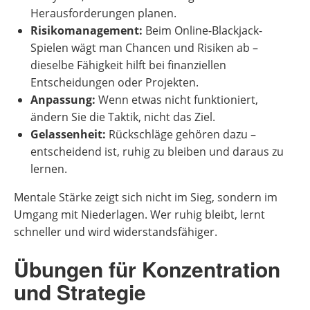
Herausforderungen planen.
Risikomanagement:
Beim Online-Blackjack-
Spielen wägt man Chancen und Risiken ab –
dieselbe Fähigkeit hilft bei finanziellen
Entscheidungen oder Projekten.
Anpassung:
Wenn etwas nicht funktioniert,
ändern Sie die Taktik, nicht das Ziel.
Gelassenheit:
Rückschläge gehören dazu –
entscheidend ist, ruhig zu bleiben und daraus zu
lernen.
Mentale Stärke zeigt sich nicht im Sieg, sondern im
Umgang mit Niederlagen. Wer ruhig bleibt, lernt
schneller und wird widerstandsfähiger.
Übungen für Konzentration
und Strategie