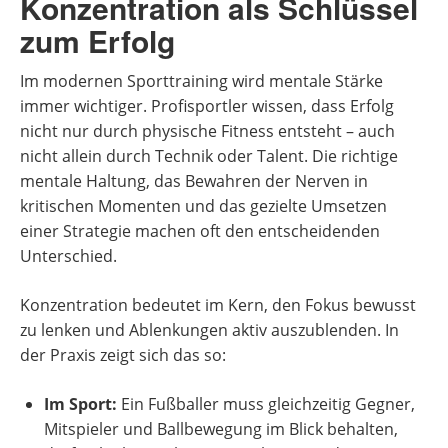
Konzentration als Schlüssel
zum Erfolg
Im modernen Sporttraining wird mentale Stärke
immer wichtiger. Profisportler wissen, dass Erfolg
nicht nur durch physische Fitness entsteht – auch
nicht allein durch Technik oder Talent. Die richtige
mentale Haltung, das Bewahren der Nerven in
kritischen Momenten und das gezielte Umsetzen
einer Strategie machen oft den entscheidenden
Unterschied.
Konzentration bedeutet im Kern, den Fokus bewusst
zu lenken und Ablenkungen aktiv auszublenden. In
der Praxis zeigt sich das so:
Im Sport:
Ein Fußballer muss gleichzeitig Gegner,
Mitspieler und Ballbewegung im Blick behalten,