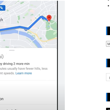
Ar
Ka