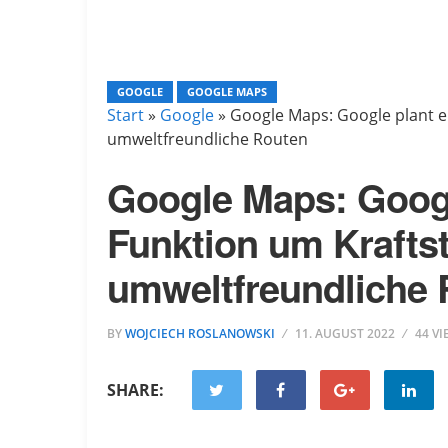
GOOGLE
GOOGLE MAPS
Start
»
Google
»
Google Maps: Google plant e
umweltfreundliche Routen
Google Maps: Googl
Funktion um Kraftst
umweltfreundliche 
BY
WOJCIECH ROSLANOWSKI
11. AUGUST 2022
44 V
SHARE: