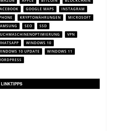
AMAZON
APPLE
BITCOIN
BLOCKCHAIN
FACEBOOK
GOOGLE MAPS
INSTAGRAM
IPHONE
KRYPTOWÄHRUNGEN
MICROSOFT
SAMSUNG
SEO
SSD
SUCHMASCHINENOPTIMIERUNG
VPN
WHATSAPP
WINDOWS 10
WINDOWS 10 UPDATE
WINDOWS 11
WORDPRESS
LINKTIPPS