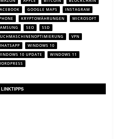
AMAZON
APPLE
BITCOIN
BLOCKCHAIN
FACEBOOK
GOOGLE MAPS
INSTAGRAM
IPHONE
KRYPTOWÄHRUNGEN
MICROSOFT
SAMSUNG
SEO
SSD
SUCHMASCHINENOPTIMIERUNG
VPN
WHATSAPP
WINDOWS 10
WINDOWS 10 UPDATE
WINDOWS 11
WORDPRESS
LINKTIPPS