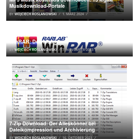
Musikdownload-Portale
BY
WOJCIECH ROSLANOWSKI
1. MÄRZ 2024
DOWNLOAD
WinRAR: Download
BY
WOJCIECH ROSLANOWSKI
7. NOVEMBER 2023
DOWNLOAD
7-Zip Download: Der Alleskönner bei
Dateikompression und Archivierung
BY
WOJCIECH ROSLANOWSKI
16. OKTOBER 2023