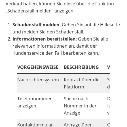
Verkauf haben, können Sie diese über die Funktion
„Schadensfall melden“ anzeigen.
Schadensfall melden
: Gehen Sie auf die Hilfeseite
und melden Sie den Schadensfall.
Informationen bereitstellen
: Geben Sie alle
relevanten Informationen an, damit der
Kundenservice den Fall bearbeiten kann.
VORGEHENSWEISE
BESCHREIBUNG
VORTEIL
Nachrichtensystem
Kontakt über die
Schnell 
Plattform
direkt
Telefonnummer
Suche nach
Direktkon
anzeigen
Nummer in der
falls
Anzeige
vorhand
Kontaktformular
Anfrage über
Offizielle