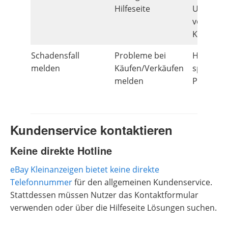
Hilfeseite
Unterstü
von eBay
Kleinanz
Schadensfall
Probleme bei
Hilfe bei
melden
Käufen/Verkäufen
spezifisc
melden
Problem
Kundenservice kontaktieren
Keine direkte Hotline
eBay Kleinanzeigen bietet keine direkte
Telefonnummer
für den allgemeinen Kundenservice.
Stattdessen müssen Nutzer das Kontaktformular
verwenden oder über die Hilfeseite Lösungen suchen.