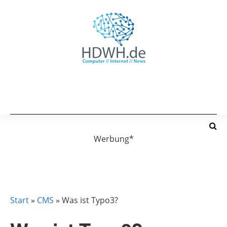
Werbung*
CMS
TYPO3
Start
»
CMS
»
Was ist Typo3?