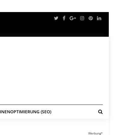
NENOPTIMIERUNG (SEO)
Werbung*