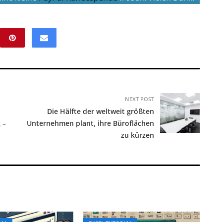
NEXT POST
Die Hälfte der weltweit größten
 –
Unternehmen plant, ihre Büroflächen
zu kürzen