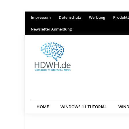
Impressum
Datenschutz
Werbung
Produktt
Newsletter Anmeldung
HOME
WINDOWS 11 TUTORIAL
WIND