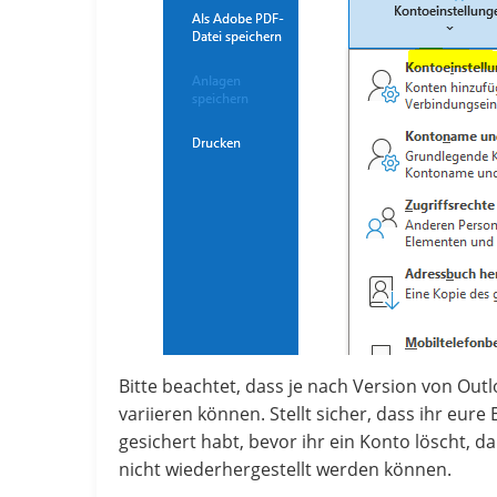
Bitte beachtet, dass je nach Version von Out
variieren können. Stellt sicher, dass ihr eur
gesichert habt, bevor ihr ein Konto löscht, 
nicht wiederhergestellt werden können.