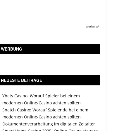
Werbung*
WERBUNG
NEUESTE BEITRÄGE
Ybets Casino: Worauf Spieler bei einem
modernen Online-Casino achten sollten
Snatch Casino: Worauf Spielende bei einem
modernen Online-Casino achten sollten
Dokumentenverarbeitung im digitalen Zeitalter
Smart Home Casino 2025: Online-Casino steuern