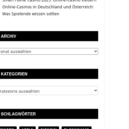
Online-Casinos in Deutschland und Österreich:
Was Spielende wissen sollten
ARCHIV
chiv
KATEGORIEN
tegorien
SCHLAGWÖRTER