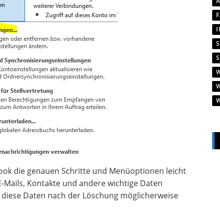
look die genauen Schritte und Menüoptionen leicht
e E-Mails, Kontakte und andere wichtige Daten
da diese Daten nach der Löschung möglicherweise