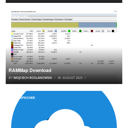
DOWNLOAD
RAMMap Download
BY
WOJCIECH ROSLANOWSKI
30. AUGUST 2023
CLOUD SPEICHER