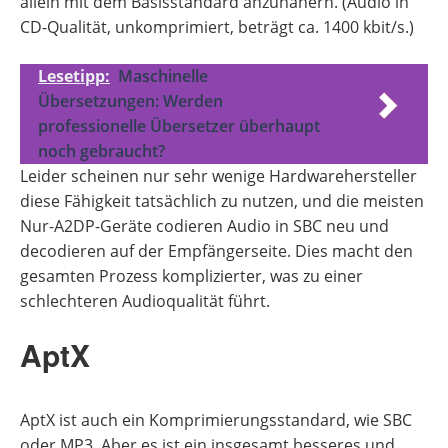
allein mit dem Basisstandard anzunähern. (Audio in
CD-Qualität, unkomprimiert, beträgt ca. 1400 kbit/s.)
Lesetipp:
Maschinelle
Übersetzungen: Werden
professionelle Übersetzer überhaupt
noch gebraucht?
Leider scheinen nur sehr wenige Hardwarehersteller
diese Fähigkeit tatsächlich zu nutzen, und die meisten
Nur-A2DP-Geräte codieren Audio in SBC neu und
decodieren auf der Empfängerseite. Dies macht den
gesamten Prozess komplizierter, was zu einer
schlechteren Audioqualität führt.
AptX
AptX ist auch ein Komprimierungsstandard, wie SBC
oder MP3. Aber es ist ein insgesamt besseres und