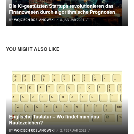
Die KI-gestützten Startups revolutionieren das
Finanzwesen durch algorithmische Prognosen
BY
WOJCIECH ROSLANOWSKI
8. JANUAR 2024
YOU MIGHT ALSO LIKE
TASTENKOMBINATION
Englische Tastatur – Wo findet man das
Rautezeichen?
BY
WOJCIECH ROSLANOWSKI
2. FEBRUAR 2022