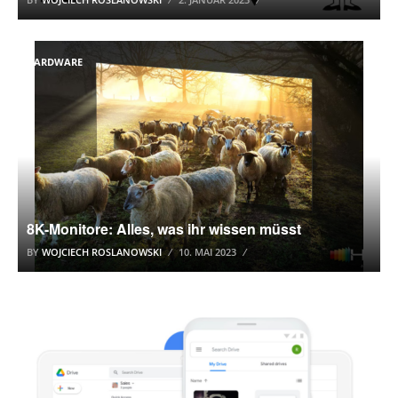
HARDWARE
8K-Monitore: Alles, was ihr wissen müsst
BY
WOJCIECH ROSLANOWSKI
10. MAI 2023
GOOGLE DRIVE