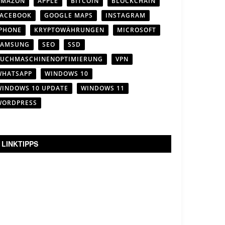
AMAZON
APPLE
BITCOIN
BLOCKCHAIN
FACEBOOK
GOOGLE MAPS
INSTAGRAM
IPHONE
KRYPTOWÄHRUNGEN
MICROSOFT
SAMSUNG
SEO
SSD
SUCHMASCHINENOPTIMIERUNG
VPN
WHATSAPP
WINDOWS 10
WINDOWS 10 UPDATE
WINDOWS 11
WORDPRESS
LINKTIPPS