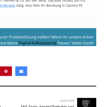
Themen & Co. auf der Seite. Darüber hinaus bin ich
O-Berater
tätig. Also falls ihr Beratung in Sachen PC
 eurer Problemlösung helfen? Wenn ihr unsere Arbeit
ine kleine
PayPal-Kaffeespende
freuen. Vielen Dank!
NEXT POST
n
SEO-Tools: AnswerThePublic von