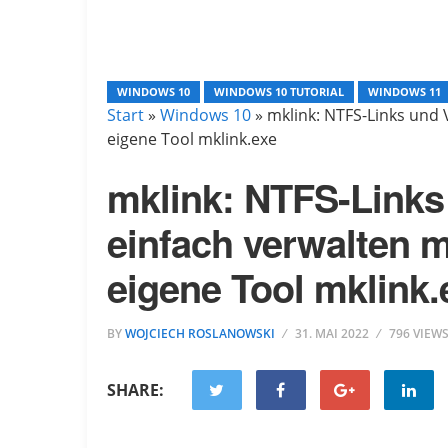
WINDOWS 10
WINDOWS 10 TUTORIAL
WINDOWS 11
Start
»
Windows 10
»
mklink: NTFS-Links und
eigene Tool mklink.exe
mklink: NTFS-Link
einfach verwalten 
eigene Tool mklink.
BY
WOJCIECH ROSLANOWSKI
31. MAI 2022
796 VIEW
SHARE: