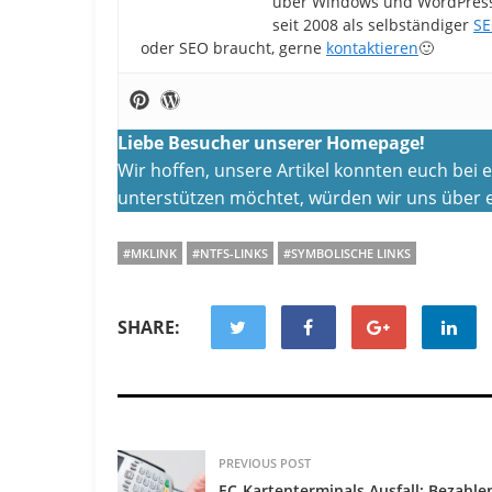
über Windows und WordPress-
seit 2008 als selbständiger
SE
oder SEO braucht, gerne
kontaktieren
🙂
Liebe Besucher unserer Homepage!
Wir hoffen, unsere Artikel konnten euch bei
unterstützen möchtet, würden wir uns über e
#MKLINK
#NTFS-LINKS
#SYMBOLISCHE LINKS
SHARE:
PREVIOUS POST
EC-Kartenterminals Ausfall: Bezahle