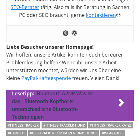
SEO-Berater
tätig. Also falls ihr Beratung in Sachen
PC oder SEO braucht, gerne
kontaktieren
🙂
Liebe Besucher unserer Homepage!
Wir hoffen, unsere Artikel konnten euch bei eurer
Problemlösung helfen? Wenn ihr unsere Arbeit
unterstützen möchtet, würden wir uns über eine
kleine
PayPal-Kaffeespende
freuen. Vielen Dank!
Lesetipp:
Bluetooth A2DP Was ist
das - Bluetooth-Kopfhörer
unterschiedliche Bluetooth-
Technologien
#FITNESS TRACKER
#FITNESS TRACKER HUND
#FITNESS TRACKER KATZE
#GADGETS
#GPS-TRACKER FÜR KATZEN UND HUNDE
#WEARABLES