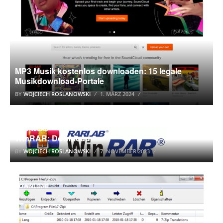
MP3 Musik kostenlos downloaden: 15 legale
Musikdownload-Portale
BY
WOJCIECH ROSLANOWSKI
1. MÄRZ 2024
DOWNLOAD
WinRAR: Download
BY
WOJCIECH ROSLANOWSKI
7. NOVEMBER 2023
DOWNLOAD