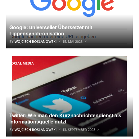
Google: universeller Übersetzer mit
Lippensynchronisation
BY
WOJCIECH ROSLANOWSKI
15. MAI 2023
SOCIAL MEDIA
Twitter: Wie man den Kurznachrichtendienst als
Informationsquelle nutzt
BY
WOJCIECH ROSLANOWSKI
13. SEPTEMBER 2023