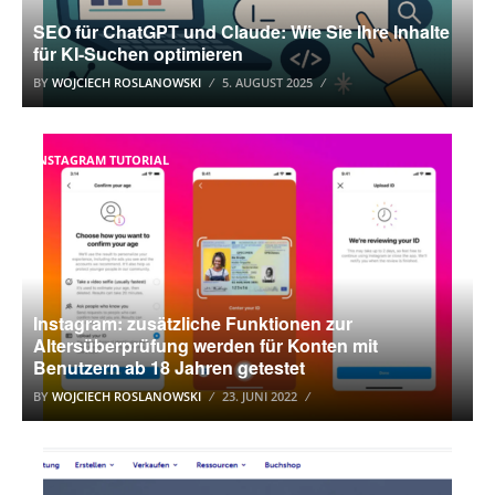
SEO für ChatGPT und Claude: Wie Sie Ihre Inhalte
für KI-Suchen optimieren
BY
WOJCIECH ROSLANOWSKI
5. AUGUST 2025
INSTAGRAM TUTORIAL
Instagram: zusätzliche Funktionen zur
Altersüberprüfung werden für Konten mit
Benutzern ab 18 Jahren getestet
BY
WOJCIECH ROSLANOWSKI
23. JUNI 2022
GELD VERDIENEN ONLINE