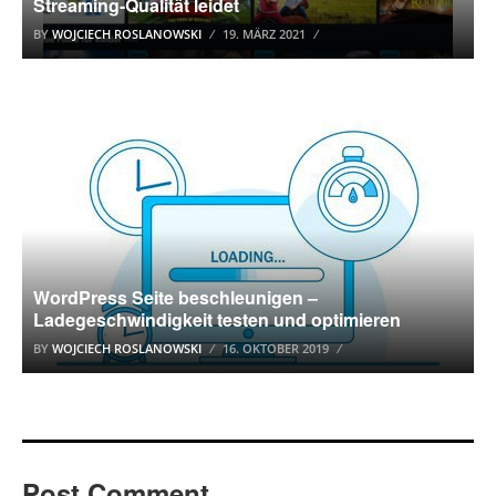
Streaming-Qualität leidet
BY
WOJCIECH ROSLANOWSKI
19. MÄRZ 2021
WORDPRESS
WordPress Seite beschleunigen –
Ladegeschwindigkeit testen und optimieren
BY
WOJCIECH ROSLANOWSKI
16. OKTOBER 2019
Post Comment