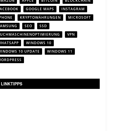
AMAZON
APPLE
BITCOIN
BLOCKCHAIN
FACEBOOK
GOOGLE MAPS
INSTAGRAM
IPHONE
KRYPTOWÄHRUNGEN
MICROSOFT
SAMSUNG
SEO
SSD
SUCHMASCHINENOPTIMIERUNG
VPN
WHATSAPP
WINDOWS 10
WINDOWS 10 UPDATE
WINDOWS 11
WORDPRESS
LINKTIPPS