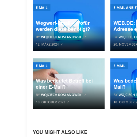
E-MAIL
E-MAIL ANBIE
Wegwerf-Email – Wofür
WEB.DE: Z
werden diese benötigt?
Adresse e
BY
WOJCIECH ROSLANOWSKI
BY
WOJCIECH
12. MÄRZ 2024
20. NOVEMBER
E-MAIL
E-MAIL
Was bedeutet Betreff bei
Was bedeu
einer E-Mail?
Mail?
BY
WOJCIECH ROSLANOWSKI
BY
WOJCIECH
18. OKTOBER 2023
18. OKTOBER 
YOU MIGHT ALSO LIKE