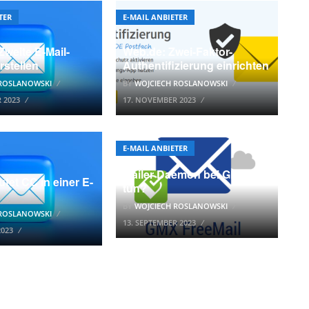
TER
E-MAIL ANBIETER
weite E-Mail-
Web.de: Zwei-Faktor-
rstellen
Authentifizierung einrichten
 ROSLANOWSKI
BY
WOJCIECH ROSLANOWSKI
 2023
17. NOVEMBER 2023
E-MAIL ANBIETER
Mailer Daemon bei GMX was
tet CC in einer E-
tun?
BY
WOJCIECH ROSLANOWSKI
 ROSLANOWSKI
13. SEPTEMBER 2023
2023