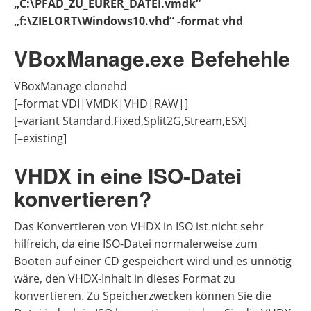
„C:\PFAD_ZU_EURER_DATEI.vmdk“
„f:\ZIELORT\Windows10.vhd“ -format vhd
VBoxManage.exe Befehehle
VBoxManage clonehd
[–format VDI|VMDK|VHD|RAW|]
[–variant Standard,Fixed,Split2G,Stream,ESX]
[–existing]
VHDX in eine ISO-Datei
konvertieren?
Das Konvertieren von VHDX in ISO ist nicht sehr
hilfreich, da eine ISO-Datei normalerweise zum
Booten auf einer CD gespeichert wird und es unnötig
wäre, den VHDX-Inhalt in dieses Format zu
konvertieren. Zu Speicherzwecken können Sie die