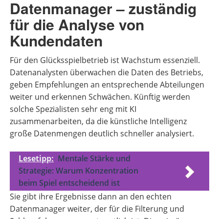
Datenmanager – zuständig
für die Analyse von
Kundendaten
Für den Glücksspielbetrieb ist Wachstum essenziell.
Datenanalysten überwachen die Daten des Betriebs,
geben Empfehlungen an entsprechende Abteilungen
weiter und erkennen Schwächen. Künftig werden
solche Spezialisten sehr eng mit KI
zusammenarbeiten, da die künstliche Intelligenz
große Datenmengen deutlich schneller analysiert.
Lesetipp:
Mentale Stärke und
Strategie: Warum Konzentration
beim Spiel entscheidend ist
Sie gibt ihre Ergebnisse dann an den echten
Datenmanager weiter, der für die Filterung und