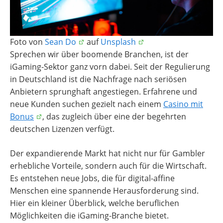
Foto von
Sean Do
auf
Unsplash
Sprechen wir über boomende Branchen, ist der
iGaming-Sektor ganz vorn dabei. Seit der Regulierung
in Deutschland ist die Nachfrage nach seriösen
Anbietern sprunghaft angestiegen. Erfahrene und
neue Kunden suchen gezielt nach einem
Casino mit
Bonus
, das zugleich über eine der begehrten
deutschen Lizenzen verfügt.
Der expandierende Markt hat nicht nur für Gambler
erhebliche Vorteile, sondern auch für die Wirtschaft.
Es entstehen neue Jobs, die für digital-affine
Menschen eine spannende Herausforderung sind.
Hier ein kleiner Überblick, welche beruflichen
Möglichkeiten die iGaming-Branche bietet.