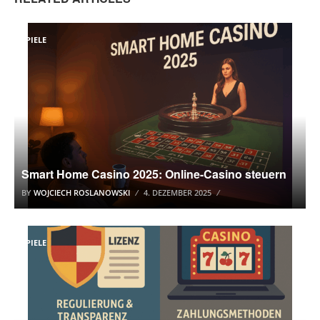
SPIELE
Smart Home Casino 2025: Online-Casino steuern
BY
WOJCIECH ROSLANOWSKI
4. DEZEMBER 2025
SPIELE