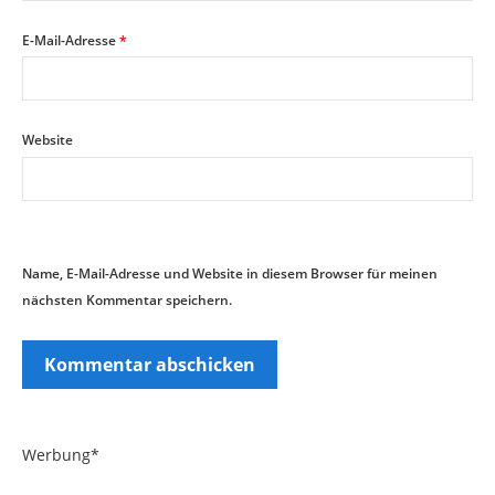
E-Mail-Adresse
*
Website
Name, E-Mail-Adresse und Website in diesem Browser für meinen
nächsten Kommentar speichern.
Werbung*