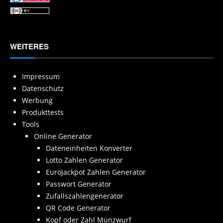
WEITERES
Impressum
Datenschutz
Werbung
Produkttests
Tools
Online Generator
Dateneinheiten Konverter
Lotto Zahlen Generator
EuroJackpot Zahlen Generator
Passwort Generator
Zufallszahlengenerator
QR Code Generator
Kopf oder Zahl Münzwurf