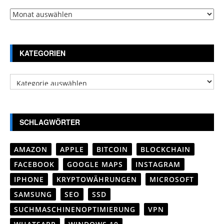
Archiv
KATEGORIEN
Kategorien
SCHLAGWÖRTER
AMAZON
APPLE
BITCOIN
BLOCKCHAIN
FACEBOOK
GOOGLE MAPS
INSTAGRAM
IPHONE
KRYPTOWÄHRUNGEN
MICROSOFT
SAMSUNG
SEO
SSD
SUCHMASCHINENOPTIMIERUNG
VPN