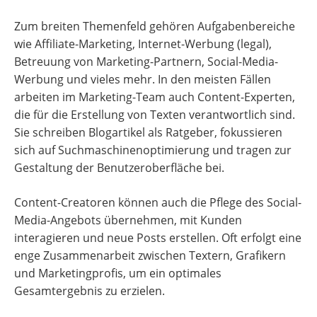
Zum breiten Themenfeld gehören Aufgabenbereiche
wie Affiliate-Marketing, Internet-Werbung (legal),
Betreuung von Marketing-Partnern, Social-Media-
Werbung und vieles mehr. In den meisten Fällen
arbeiten im Marketing-Team auch Content-Experten,
die für die Erstellung von Texten verantwortlich sind.
Sie schreiben Blogartikel als Ratgeber, fokussieren
sich auf Suchmaschinenoptimierung und tragen zur
Gestaltung der Benutzeroberfläche bei.
Content-Creatoren können auch die Pflege des Social-
Media-Angebots übernehmen, mit Kunden
interagieren und neue Posts erstellen. Oft erfolgt eine
enge Zusammenarbeit zwischen Textern, Grafikern
und Marketingprofis, um ein optimales
Gesamtergebnis zu erzielen.