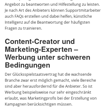
Angebot zu beantworten und Hilfestellung zu leisten.
Je nach Art des Anbieters können Supportmitarbeiter
auch FAQs erstellen und dabei helfen, künstliche
Intelligenz auf die Beantwortung der häufigsten
Fragen zu trainieren.
Content-Creator und
Marketing-Experten –
Werbung unter schweren
Bedingungen
Der Glücksspielstaatsvertrag hat die wachsende
Branche zwar erst möglich gemacht, viele Bereiche
sind aber herausfordernd für die Anbieter. So ist
Werbung beispielsweise nur sehr eingeschränkt
erlaubt, was Marketingprofis bei der Erstellung von
Kampagnen berücksichtigen müssen.