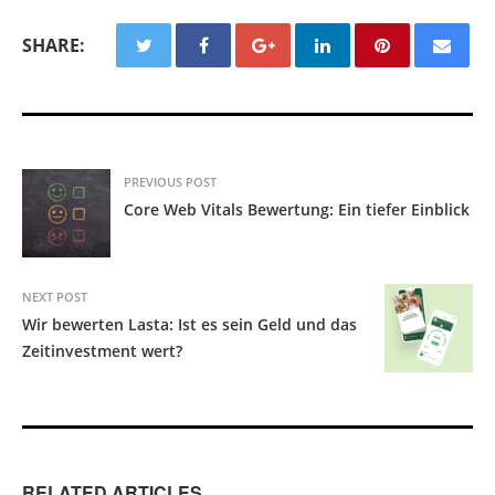
SHARE:
PREVIOUS POST
Core Web Vitals Bewertung: Ein tiefer Einblick
NEXT POST
Wir bewerten Lasta: Ist es sein Geld und das
Zeitinvestment wert?
RELATED ARTICLES