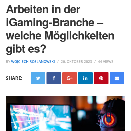
Arbeiten in der
iGaming-Branche –
welche Möglichkeiten
gibt es?
BY
WOJCIECH ROSLANOWSKI
26. OKTOBER 2023
44 VIEWS
SHARE: