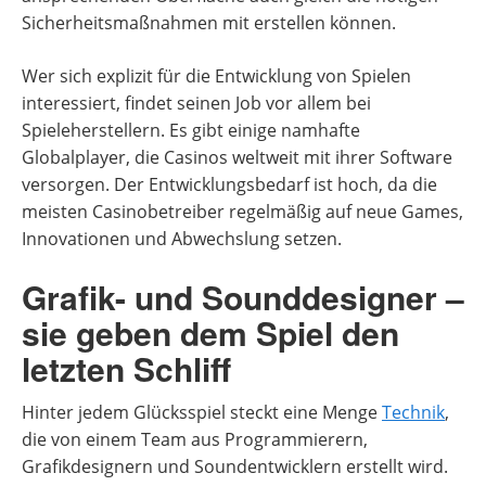
Sicherheitsmaßnahmen mit erstellen können.
Wer sich explizit für die Entwicklung von Spielen
interessiert, findet seinen Job vor allem bei
Spieleherstellern. Es gibt einige namhafte
Globalplayer, die Casinos weltweit mit ihrer Software
versorgen. Der Entwicklungsbedarf ist hoch, da die
meisten Casinobetreiber regelmäßig auf neue Games,
Innovationen und Abwechslung setzen.
Grafik- und Sounddesigner –
sie geben dem Spiel den
letzten Schliff
Hinter jedem Glücksspiel steckt eine Menge
Technik
,
die von einem Team aus Programmierern,
Grafikdesignern und Soundentwicklern erstellt wird.